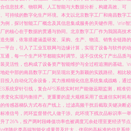
融合信息技术、物联网、人工智能与大数据分析，构建高效、可
控、可持续的数字化生产环境。本文以北京数字工厂和南昌数字
为例，探讨智能工厂概念及其信息集成服务的关键作用。\n\n智
工厂的核心在于数据的贯通与协同。北京数字工厂作为我国高技
制造先驱，依靠搭建涵盖研发、采购、生产、物流、销售全链路
统一平台，引入了工业互联网与边缘计算，实现了设备与软件的
态互通，每一个生产环节都能实时调节。这不仅优化了产出品质
装灵活性，也构成了设备资产智能维护与全过程追溯的基础。\n\
而地处中部的南昌数字工厂则呈现出更为新颖的实践路径。相比
盲目投入自动化冗余设备，其力推精细化信息系统集成战略，通
ES系统穿针引线，复合APS系统实时对产能做远期监测，精准
需求变化实现均衡排产。更重要的是大规模采用了低速但实时耗
效的传感器梯队方式布在产线上，过滤高频干扰后截取关键决断
需标准信号，闭环监督替代人做干涉。此环境下残次品标识率一
提升了26%，投产两时段峰值功率也被调度冗余处理至更经济节点
n\n伴随此类高端智能化成果普及壮大，伴宿的高标准的信息系统