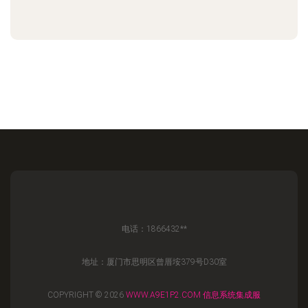
电话：1866432**
地址：厦门市思明区曾厝垵379号D30室
COPYRIGHT © 2026
WWW.A9E1P2.COM
信息系统集成服